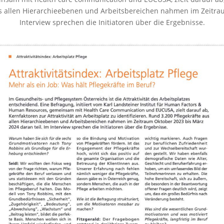
aus allen Hier­ar­chieebe­nen und Arbeits­bere­ichen nah­men im Zeitr
Inter­view sprechen die Ini­tia­toren über die Ergebnisse.