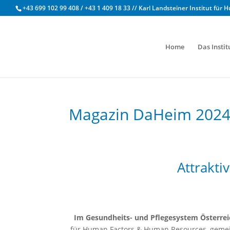
+43 699 102 99 408 / +43 1 409 18 33 // Karl Landsteiner Institut 
Home
Das Instit
Magazin DaHeim 2024/0
Attrakti
Im Gesund­heits- und Pflegesys­tem Öster­re­ic
für Human Fac­tors & Human Resources, gemein­sa