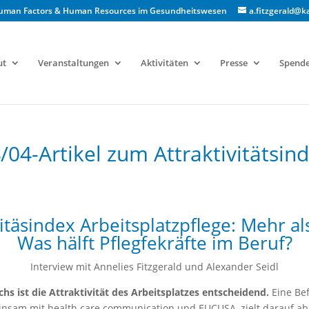
für Human Factors & Human Resources im Gesundheitswesen
a.fitzgerald@ka
ut
Veranstaltungen
Aktivitäten
Presse
Spend
4-Artikel zum Attraktivitätsin
vitäsindex Arbeitsplatzpflege: Mehr als
Was hälft Pflegfekräfte im Beruf?
Inter­view mit Annelies Fitzger­ald und Alexan­der Seidl
hs ist die Attrak­tiv­ität des Arbeit­splatzes entschei­dend.
Eine Befr
m mit health care com­mu­ni­ca­tion und EUCUSA, zielt darauf ab, Ker