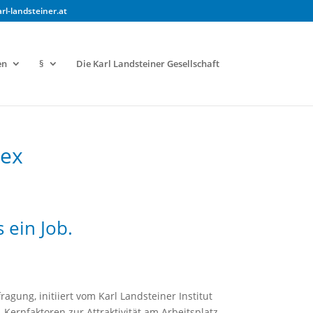
rl-landsteiner.at
en
§
Die Karl Landsteiner Gesellschaft
dex
 ein Job.
a­gung, ini­ti­iert vom Karl Land­stein­er Insti­tut
n­fak­toren zur Attrak­tiv­ität am Arbeit­splatz