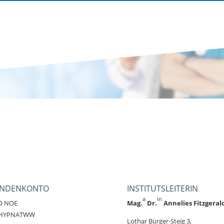
ENDENKONTO
INSTITUTSLEITERIN
a
in
O NOE
Mag.
Dr.
Annelies Fitzgeral
: HYPNATWW
Lothar Bürg­er-Steig 3,