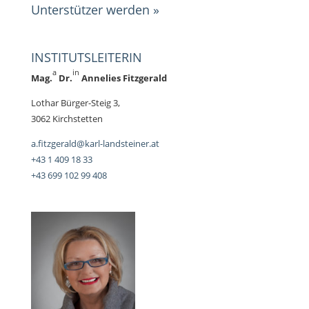
Unterstützer werden »
INSTITUTSLEITERIN
a
in
Mag.
Dr.
Annelies Fitzgerald
Lothar Bürg­er-Steig 3,
3062 Kirchstetten
a.fitzgerald@karl-landsteiner.at
+43 1 409 18 33
+43 699 102 99 408